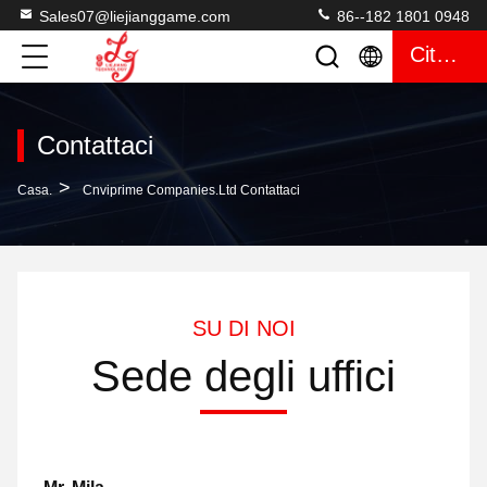
Sales07@liejianggame.com
86--182 1801 0948
Citazione
Contattaci
>
Casa.
Cnviprime Companies.Ltd Contattaci
SU DI NOI
Sede degli uffici