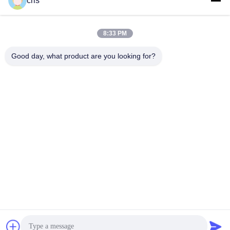
cris
Telefono:
86--182 1801 0948
8:33 PM
Good day, what product are you looking for?
GUANGZHOU LIE JIANG ELECTRONIC
TECHNOLOGY CO., LTD.
Sales07@liejianggame.com
86--182 1801 0948
No.105, il Nord della strada di Shixin, Kengtou, area di Panyu,
Canton, Cina
Cina Buona qualità Schermo touch screen Fornitore. 2019-2026 Guangzhou