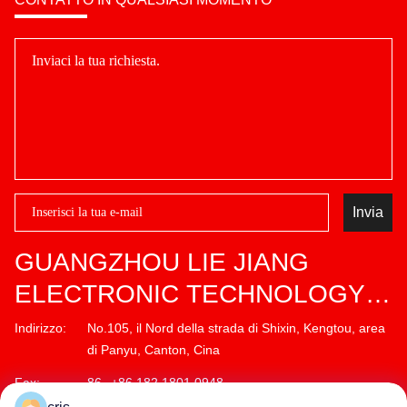
Invia
GUANGZHOU LIE JIANG
ELECTRONIC TECHNOLOGY
CO., LTD.
Indirizzo:
No.105, il Nord della strada di Shixin, Kengtou, area
di Panyu, Canton, Cina
Fax:
86--+86 182 1801 0948