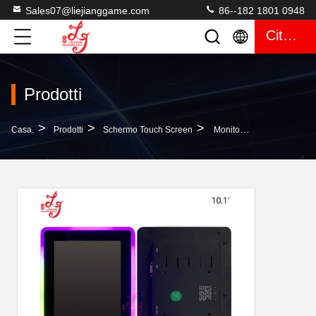
Sales07@liejianggame.com
86--182 1801 0948
Citazione
Prodotti
>
>
>
Casa.
Prodotti
Schermo Touch Screen
Monitor A 10,1 Pollici Su Misura Del Touch Screen Di PCAP Per Il Monitor 3M RS232&USB O ELO Di Gioco Del Casinò