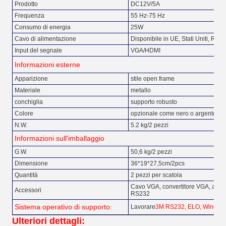
Prodotto
DC12V/5A
Frequenza
55 Hz-75 Hz
Consumo di energia
25W
Cavo di alimentazione
Disponibile in UE, Stati Uniti, Reg
Input del segnale
VGA/HDMI
Informazioni esterne
Apparizione
stile open frame
Materiale
metallo
conchiglia
supporto robusto
Colore
opzionale come nero o argento
N.W.
5.2 kg/2 pezzi
Informazioni sull'imballaggio
G.W.
50,6 kg/2 pezzi
Dimensione
36*19*27,5cm/2pcs
Quantità
2 pezzi per scatola
Cavo VGA, convertitore VGA, adatt
Accessori
RS232
Sistema operativo di supporto:
Lavorare
3M RS232, ELO, Windows
Ulteriori dettagli: