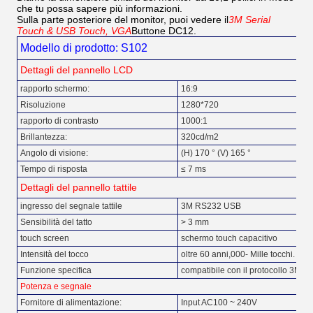
che tu possa sapere più informazioni.
Sulla parte posteriore del monitor, puoi vedere il
3M Serial
Touch & USB Touch, VGA
Buttone DC12.
Modello di prodotto: S102
Dettagli del pannello LCD
rapporto schermo:
16:9
Risoluzione
1280*720
rapporto di contrasto
1000:1
Brillantezza:
320cd/m2
Angolo di visione:
(H) 170 ° (V) 165 °
Tempo di risposta
≤ 7 ms
Dettagli del pannello tattile
ingresso del segnale tattile
3M RS232 USB
Sensibilità del tatto
> 3 mm
touch screen
schermo touch capacitivo
Intensità del tocco
oltre 60 anni,000- Mille tocchi.
Funzione specifica
compatibile con il protocollo 3M/E
Potenza e segnale
Fornitore di alimentazione:
Input AC100 ~ 240V