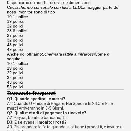
Disponiamo di monitor di diverse dimensioni:
Circa
schermo sensoriale con luci a LED
La maggior parte dei
nostri monitor sono di tipo
10.1 pollice
19 pollici,
22 pollici
23.6 pollici
27 pollici
32 pollici
43 pollici
49 pollici
Anche noi offriamo
Schermata tattile a infrarossi
Come di
seguito:
10.1 pollice
19 pollici
22 pollici
32 pollici
43 pollici
55 pollici
Domande frequenti
Q1: Quando spedirai le merci?
A1: Quando U Finisce di Pagare, Noi Spedire In 24 Ore E Le 
merci Arriveranno In 3-5 Giorni.
Q2: Quali metodi di pagamento ricevete?
A2: Paypal, bonifico bancario, TT.
D3: E se avessi i monitor rotti?
A3: Pls prendere le foto quando si ottiene i prodotti, e inviare a 