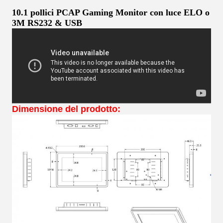
10.1 pollici PCAP Gaming Monitor con luce ELO o
3M RS232 & USB
Dimensione del prodotto: