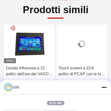
Prodotti simili
Video
Durata infrarossa a 22
Touch screen a 23,6
pollici dell'oro del VASO O
pollici di PCAP con le luci
del touch screen di lusso
del LED per i giochi di
POG LOL Machine
Ottenga il migliore prezzo
Ottenga il migliore prezzo
cris
RouIette
6:51 AM