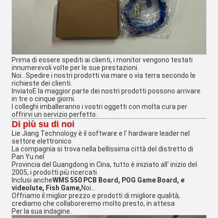
Prima di essere spediti ai clienti, i monitor vengono testati 
innumerevoli volte per le sue prestazioni.
Noi...
Spedire i nostri prodotti via mare o via terra secondo le 
richieste dei clienti.
Inviato
E la maggior parte dei nostri prodotti possono arrivare 
in tre o cinque giorni.
I colleghi imballeranno i vostri oggetti con molta cura per 
offrirvi un servizio perfetto.
Di più su di noi
Lie Jiang Technology è il software e l' hardware leader nel 
settore elettronico
La compagnia si trova nella bellissima città del distretto di 
Pan Yu nel
Provincia del Guangdong in Cina, tutto è iniziato all' inizio del 
2005, i prodotti più ricercati
Inclusi anche
WMS 550 PCB Board, POG Game Board, e 
videolute, Fish Game,
Noi...
Offriamo il miglior prezzo e prodotti di migliore qualità, 
crediamo che collaboreremo molto presto, in attesa
Per la sua indagine.