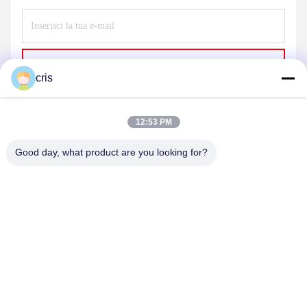
Invia
cris
12:53 PM
Good day, what product are you looking for?
GUANGZHOU LIE JIANG ELECTRONIC
TECHNOLOGY CO., LTD.
Sales07@liejianggame.com
86--182 1801 0948
No.105, il Nord della strada di Shixin, Kengtou, area di Panyu,