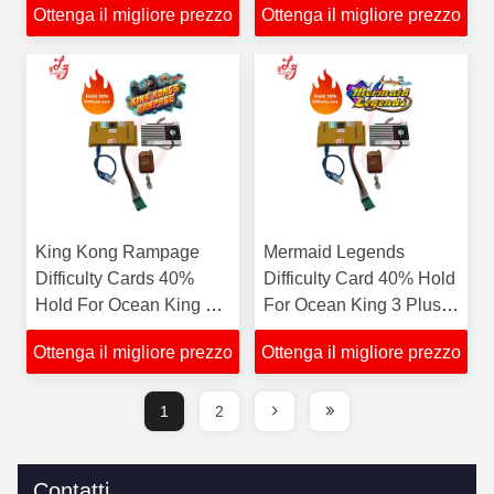
Ottenga il migliore prezzo
Ottenga il migliore prezzo
vendita
King Kong Rampage
Mermaid Legends
Difficulty Cards 40%
Difficulty Card 40% Hold
Hold For Ocean King 3
For Ocean King 3 Plus
Plus IGS Fish Game in
IGS Fish Game in
Ottenga il migliore prezzo
Ottenga il migliore prezzo
vendita
vendita
1
2
Contatti