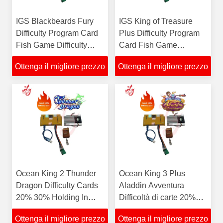
IGS Blackbeards Fury
IGS King of Treasure
Difficulty Program Card
Plus Difficulty Program
Fish Game Difficulty
Card Fish Game
Program Card in vendita
Difficulty Program Card
Ottenga il migliore prezzo
Ottenga il migliore prezzo
In vendita
Ocean King 2 Thunder
Ocean King 3 Plus
Dragon Difficulty Cards
Aladdin Avventura
20% 30% Holding In
Difficoltà di carte 20%
vendita
30% Tenendo in vendita
Ottenga il migliore prezzo
Ottenga il migliore prezzo