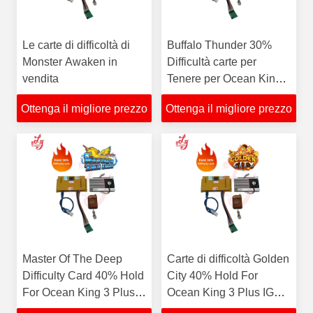
Le carte di difficoltà di
Buffalo Thunder 30%
Monster Awaken in
Difficultà carte per
vendita
Tenere per Ocean King 3
Buffalo Thunder Plus
Ottenga il migliore prezzo
Ottenga il migliore prezzo
IGS Pesce gioco in
vendita
Master Of The Deep
Carte di difficoltà Golden
Difficulty Card 40% Hold
City 40% Hold For
For Ocean King 3 Plus
Ocean King 3 Plus IGS
IGS Fish Game in
Fish Game In vendita