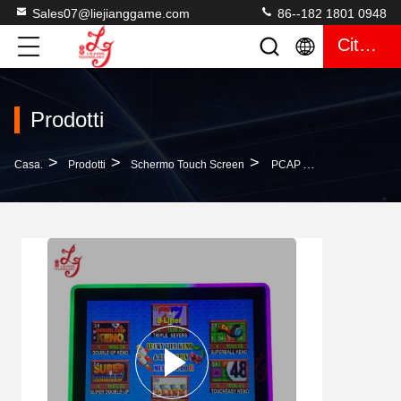
Sales07@liejianggame.com
86--182 1801 0948
Citazione
Prodotti
>
>
>
Casa.
Prodotti
Schermo Touch Screen
PCAP A 19 Pollici 3M RS232 ELO Casino Skilled Gaming Monitor Da Vendere