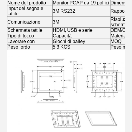
Nome del prodotto
Monitor PCAP da 19 pollici
Dimension
Input del segnale
3M RS232
Rapporto
tattile
Risoluzion
Comunicazione
3M
schermo
Schermata tattile
HDMI, USB e serie
OEM/OD
Tipo di tocco
Capacità
Materiale
Lavorare con
Giochi di bailey
MOQ
Peso lordo
5.3 KGS
Peso nett