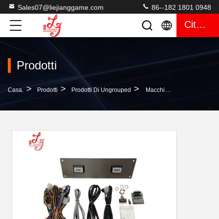
Sales07@liejianggame.com
86--182 1801 0948
Citazione
Prodotti
>
>
>
Casa.
Prodotti
Prodotti Di Ungrouped
Macchina Kit Harness For Sale Del Gioco Di Fox 340s T340 Del Cablaggio Dell'oro Del VASO O Di POG Kit Harness