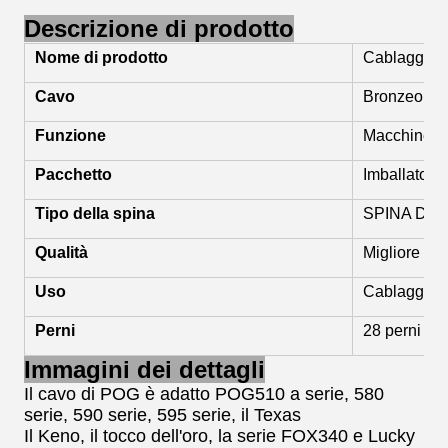
Descrizione di prodotto
Nome di prodotto
Cablaggio 
Cavo
Bronzeo
Funzione
Macchine de
Pacchetto
Imballato in
Tipo della spina
SPINA DEGL
Qualità
Migliore qua
Uso
Cablaggio 
Perni
28 perni
Immagini dei dettagli
Il cavo di POG è adatto POG510 a serie, 580
serie, 590 serie, 595 serie, il Texas
Il Keno, il tocco dell'oro, la serie FOX340 e Lucky