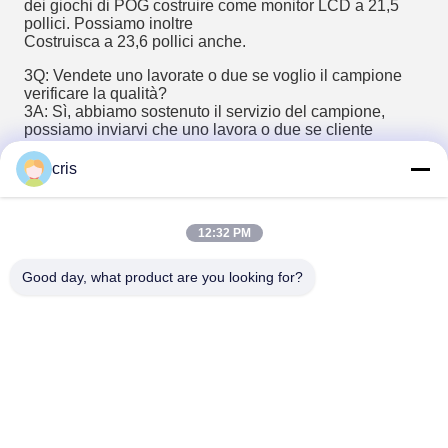
dei giochi di POG costruire come monitor LCD a 21,5 
pollici. Possiamo inoltre
Costruisca a 23,6 pollici anche.
3Q: Vendete uno lavorate o due se voglio il campione 
verificare la qualità?
3A: Sì, abbiamo sostenuto il servizio del campione, 
possiamo inviarvi che uno lavora o due se cliente
Bisogno.
cris
4Q: Che cosa è i termini di pagamento se compro la 
macchina?
4A: Deposito del TT 30% prima che produciamo. 
12:32 PM
L'equilibrio di 70% ha supposto per essere Paied prima 
che spedissimo.
Good day, what product are you looking for?
5Q: Come fate le nostre cooperazioni di lungo termine di 
affari?
5A: Per tenere le cooperazioni lunghe di termini con i 
nostri clienti, prestiamo più attenzione
Sulla nostra qualità. E la prova lavora bene 72 ore a 
macchina dopo configurazione. Inoltre abbiamo molto 
cliente dentro
U.S.A. ed il Sudamerica anche. A volte potete andare ai 
depositi là vedere la nostra qualità.