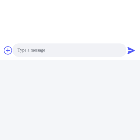
6Q: Fa il vostro oro del VASO O delle macchine, 
macchine del gioco di POG lavoro con la nostra valuta 
locale?
6A: Sì, abbiamo molti modelli di Bill Acceptor Which Can 
Work con la vostra valuta locale.
Tags:
macchina di gioco delle roulette
macchina automatizzata delle roulette
Contatti
Photo
Contatti:
Mr. Mila
Video Call
Telefono:
86--182 1801 0948
Audio Call