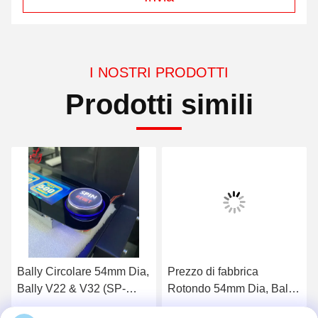
I NOSTRI PRODOTTI
Prodotti simili
4mm Dia,
Prezzo di fabbrica
Bottone Bally, rotondo
SP-
Rotondo 54mm Dia, Bally
diametro 54 mm, Ball
Button
V22 & V32 (SP-RND-
V22 e V32 (SP-RND-