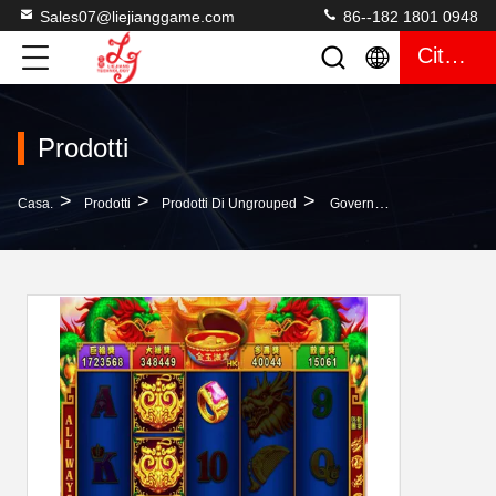
Sales07@liejianggame.com
86--182 1801 0948
Citazione
Prodotti
>
>
>
Casa.
Prodotti
Prodotti Di Ungrouped
Governo Del Contenitore Di Metallo Della Scanalatura Del Governo A 19 Pollici Del Metallo Di TANG Single Screen Dell'UOMO Di JIN YU Video Per La Stanza Del Gioco Del Casinò Da Vendere