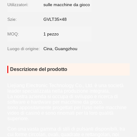
Utilizzatori:
sulle macchine da gioco
Szie:
GVLT35×48
MOQ:
1 pezzo
Luogo di origine:
Cina, Guangzhou
Descrizione del prodotto
Liejiang Electronic Technology Co., Ltd. è una società
leader specializzata nella produzione integrata,
La nostra azienda si occupa di sviluppo e ricerca di
software e hardware per macchine da gioco.
sono appositamente progettati per l'uso nelle macchine
video di casinò e sono rinomati per la loro qualità
superiore.
Con una vasta gamma di stili di pulsanti disponibili, tra
cui forme circolari, ovali, quadrate e rettangolari, noi