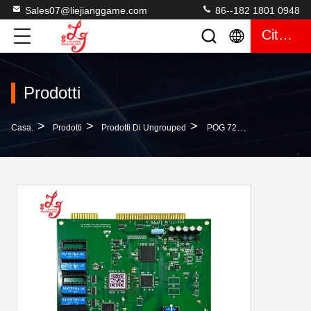
Sales07@liejianggame.com
86--182 1801 0948
Citazione
Prodotti
>
>
>
Casa.
Prodotti
Prodotti Di Ungrouped
POG 72 % Payout POT O Gold 510 Versione Tabelloni Di Gioco