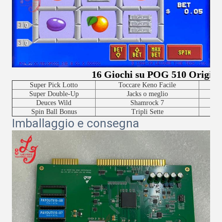
16 Giochi su POG 510 Origin
Super Pick Lotto
Toccare Keno Facile
Super Double-Up
Jacks o meglio
S
Deuces Wild
Shamrock 7
Spin Ball Bonus
Tripli Sette
Imballaggio e consegna