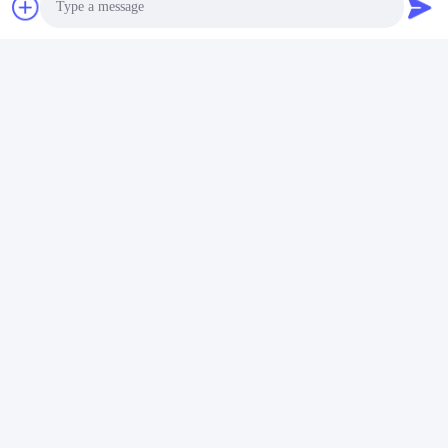
Contatti
Contatti:
Mr. Mila
Photo
Telefono:
86--182 1801 0948
Video Call
Audio Call
Contattaci ora
Ci mandi un' e-mail.