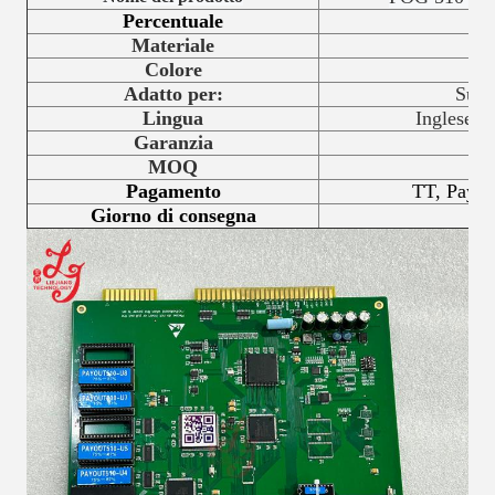
Percentuale
Materiale
Colore
Adatto per:
Supe
Lingua
Inglese/c
Garanzia
MOQ
Pagamento
TT, Paypal
Giorno di consegna