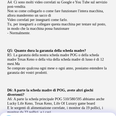
A4: Ci sono molti video correlati su Google e You Tube sul servizio 
post-vendita.
Non so come collegarlo o come fare funzionare l'intera macchina, 
allora manderemo un sacco di
Video correlati per insegnarti come farlo.
Tu, per insegnarti a collegare questa macchina per testare sul posto, 
in modo che la macchina possa funzionare
- Normalmente.
Q5: Quanto dura la garanzia della scheda madre?
R5: La garanzia della nostra scheda madre POG o della scheda 
madre Texas Keno o della vita della scheda madre di lusso è di 12 
mesi.Ma
Se comprate qualcosa ogni mese o ogni anno, possiamo estendere la 
garanzia dei vostri prodotti.
D6: A parte la scheda madre di POG, avete altri giochi 
divertenti?
A6: A parte la scheda principale POG 510/580/595 abbiamo anche 
Lucky Life Keno, Texas Keno, Life Of Luxury game board
E le sorgenti di alimentazione correlate, i monitor da 19 pollici, i 
monitor da 22 pollici, e i cavi,